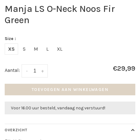
Manja LS O-Neck Noos Fir
Green
Size :
XS
S
M
L
XL
€29,99
Aantal:
-
+
TOEVOEGEN AAN WINKELWAGEN
Voor 16.00 uur besteld, vandaag nog verstuurd!
OVERZICHT