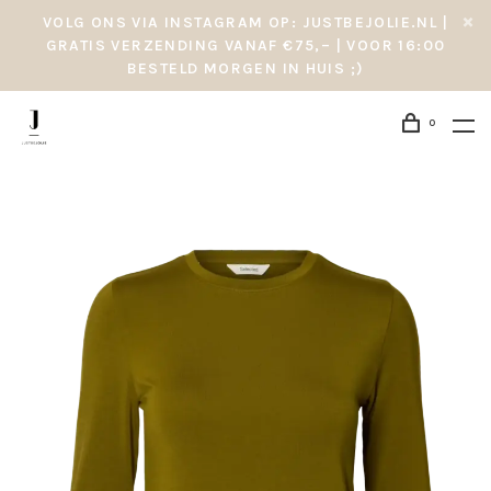
VOLG ONS VIA INSTAGRAM OP: JUSTBEJOLIE.NL |
GRATIS VERZENDING VANAF €75,– | VOOR 16:00
BESTELD MORGEN IN HUIS ;)
0