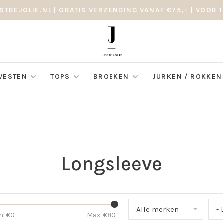
STBEJOLIE.NL | GRATIS VERZENDING VANAF €75,– | VOOR 1
 VESTEN
TOPS
BROEKEN
JURKEN / ROKKEN
Longsleeve
Alle merken
-
n: €
0
Max: €
80