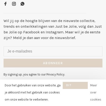
Wil jij op de hoogte blijven van de nieuwste collectie,
trends en ontwikkelingen van Just be Jolie, volg dan Just
be Jolie op Facebook en Instagram. Maar wil je de eerste
zijn? Meld je dan aan voor de nieuwsbrief.
ABONNEER
By signing up, you agree to our Privacy Policy.
Door het gebruiken van onze website, ga
DIT
Meer
BERICHT
je akkoord met het gebruik van cookies
over
VERBERGEN
om onze website te verbeteren.
cookies
© Copyright 2026 Just be Jolie
-
Just be Jolie
scores a
8
/
10
out of