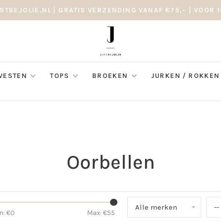
STBEJOLIE.NL | GRATIS VERZENDING VANAF €75,– | VOOR 1
 VESTEN
TOPS
BROEKEN
JURKEN / ROKKEN
Oorbellen
Alle merken
--
n: €
0
Max: €
55