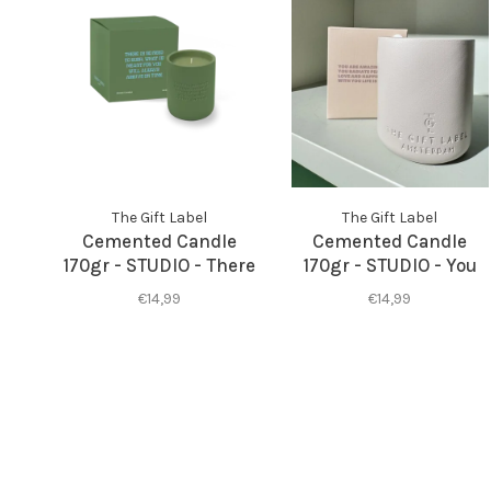
The Gift Label
The Gift Label
Cemented Candle
Cemented Candle
170gr - STUDIO - There
170gr - STUDIO - You
Is No Need to Rush
Are Amazing
€14,99
€14,99