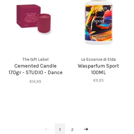
The Gift Label
Le Essenze di Elda
Cemented Candle
Wasparfum Sport
170gr - STUDIO - Dance
100ML
Your Way
€9,95
€14,99
1
2