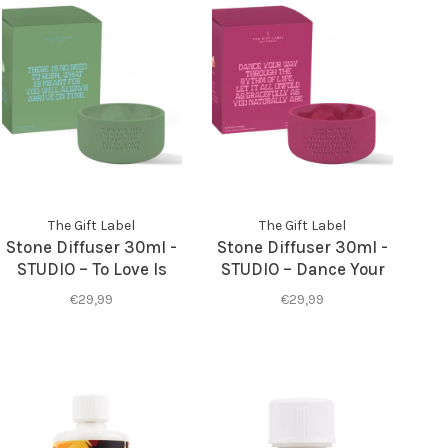
The Gift Label
The Gift Label
Stone Diffuser 30ml -
Stone Diffuser 30ml -
STUDIO – To Love Is
STUDIO – Dance Your
Strength To Be Loved
Way Through The Rh
€29,99
€29,99
Is A Gift