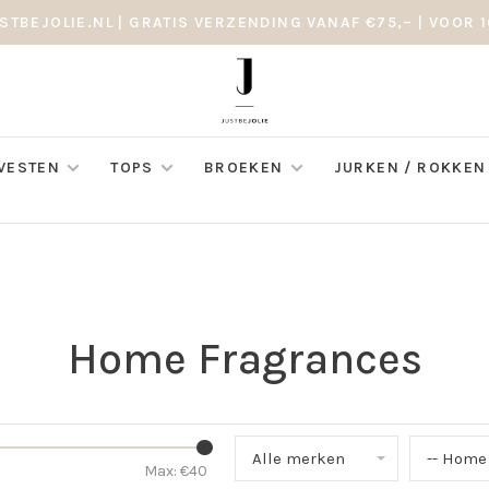
STBEJOLIE.NL | GRATIS VERZENDING VANAF €75,– | VOOR 1
 VESTEN
TOPS
BROEKEN
JURKEN / ROKKEN
Home Fragrances
Alle merken
-- Home
Max: €
40