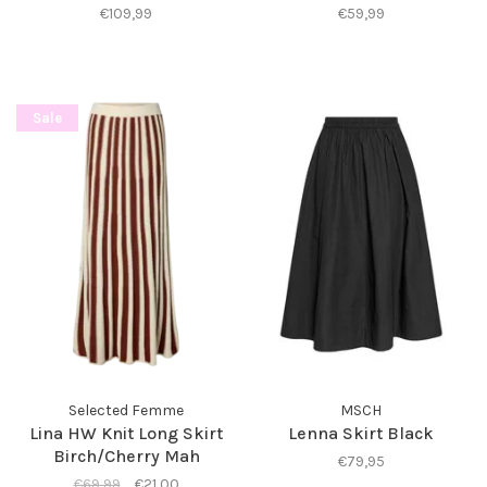
€109,99
€59,99
Sale
Selected Femme
MSCH
Lina HW Knit Long Skirt
Lenna Skirt Black
Birch/Cherry Mah
€79,95
€69,99
€21,00