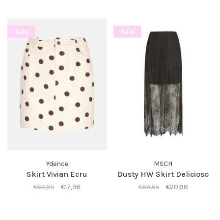
Sale
Sale
Ydence
MSCH
Skirt Vivian Ecru
Dusty HW Skirt Delicioso
€59,95
€17,98
€69,95
€20,98