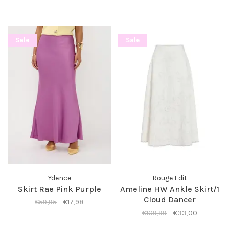
Sale
Sale
Ydence
Rouge Edit
Skirt Rae Pink Purple
Ameline HW Ankle Skirt/1
Cloud Dancer
€59,95
€17,98
€109,99
€33,00