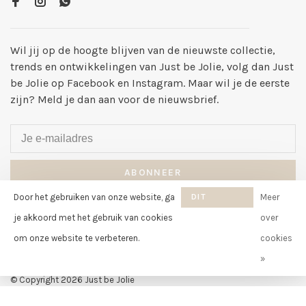
Wil jij op de hoogte blijven van de nieuwste collectie,
trends en ontwikkelingen van Just be Jolie, volg dan Just
be Jolie op Facebook en Instagram. Maar wil je de eerste
zijn? Meld je dan aan voor de nieuwsbrief.
ABONNEER
Door het gebruiken van onze website, ga
DIT
Meer
By signing up, you agree to our Privacy Policy.
BERICHT
je akkoord met het gebruik van cookies
over
VERBERGEN
om onze website te verbeteren.
cookies
»
© Copyright 2026 Just be Jolie
-
Just be Jolie
scores a
8
/
10
out of
klantbeoordelingen at