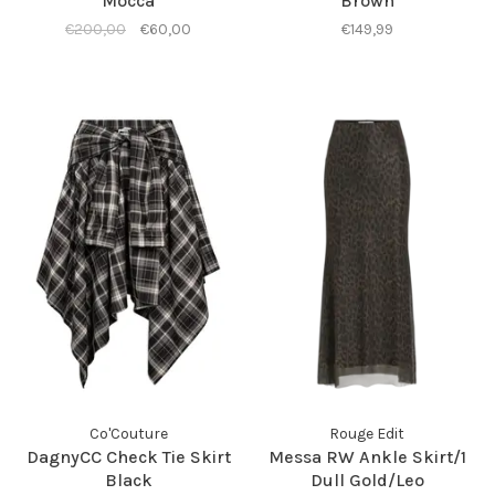
Mocca
Brown
€200,00
€60,00
€149,99
Co'Couture
Rouge Edit
DagnyCC Check Tie Skirt
Messa RW Ankle Skirt/1
Black
Dull Gold/Leo