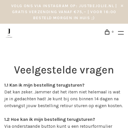
VOLG ONS VIA INSTAGRAM OP: JUSTBEJOLIE.NL |
GRATIS VERZENDING VANAF €75,– | VOOR 16:00
BESTELD MORGEN IN HUIS ;)
0
Veelgestelde vragen
1.1
Kan ik mijn bestelling terugsturen?
Dat kan zeker. Jammer dat het item niet helemaal is wat
je in gedachten had! Je kunt bij ons binnen 14 dagen na
ontvangst jouw bestelling retour sturen op eigen kosten.
1.2
Hoe kan ik mijn bestelling terugsturen?
Via onderstaande button kunt u een retourformulier