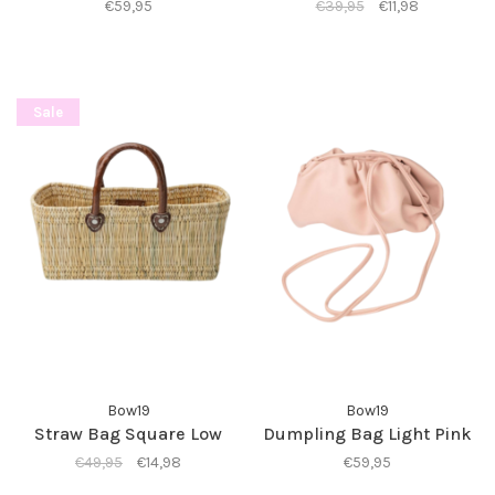
€59,95
€39,95
€11,98
Sale
Bow19
Bow19
Straw Bag Square Low
Dumpling Bag Light Pink
€49,95
€14,98
€59,95