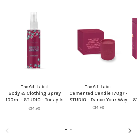
The Gift Label
The Gift Label
Body & Clothing Spray
Cemented Candle 170gr -
100ml - STUDIO - Today Is
STUDIO - Dance Your Way
S
Your Day
€14,99
€14,99