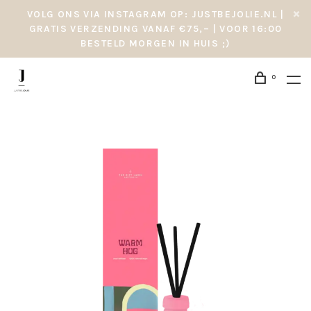
VOLG ONS VIA INSTAGRAM OP: JUSTBEJOLIE.NL |
GRATIS VERZENDING VANAF €75,– | VOOR 16:00
BESTELD MORGEN IN HUIS ;)
0