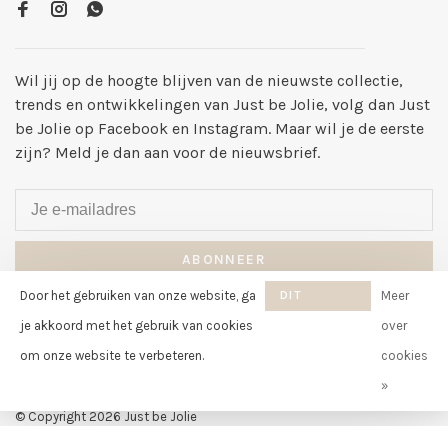
Wil jij op de hoogte blijven van de nieuwste collectie,
trends en ontwikkelingen van Just be Jolie, volg dan Just
be Jolie op Facebook en Instagram. Maar wil je de eerste
zijn? Meld je dan aan voor de nieuwsbrief.
ABONNEER
Door het gebruiken van onze website, ga
DIT
Meer
By signing up, you agree to our Privacy Policy.
BERICHT
je akkoord met het gebruik van cookies
over
VERBERGEN
om onze website te verbeteren.
cookies
»
© Copyright 2026 Just be Jolie
-
Just be Jolie
scores a
8
/
10
out of