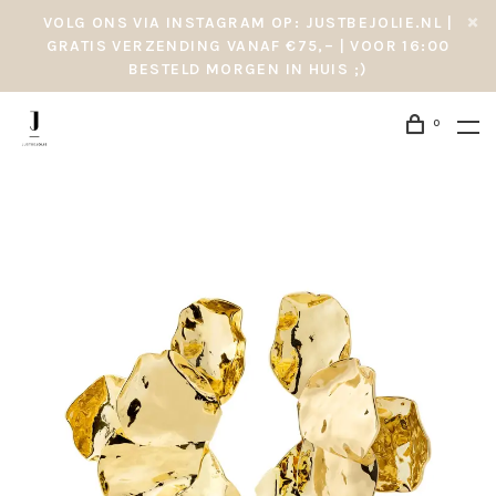
VOLG ONS VIA INSTAGRAM OP: JUSTBEJOLIE.NL |
GRATIS VERZENDING VANAF €75,– | VOOR 16:00
BESTELD MORGEN IN HUIS ;)
0