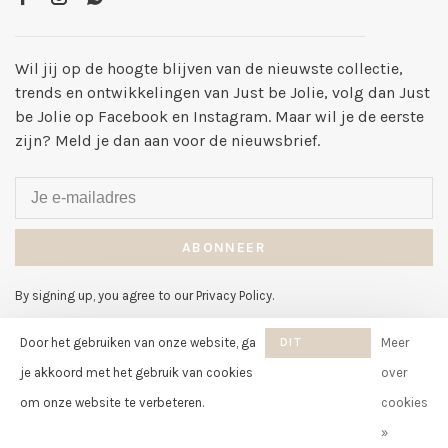
Wil jij op de hoogte blijven van de nieuwste collectie,
trends en ontwikkelingen van Just be Jolie, volg dan Just
be Jolie op Facebook en Instagram. Maar wil je de eerste
zijn? Meld je dan aan voor de nieuwsbrief.
ABONNEER
By signing up, you agree to our Privacy Policy.
Door het gebruiken van onze website, ga
DIT
Meer
BERICHT
je akkoord met het gebruik van cookies
over
VERBERGEN
om onze website te verbeteren.
cookies
© Copyright 2026 Just be Jolie
-
Just be Jolie
scores a
8
/
10
out of
»
klantbeoordelingen at