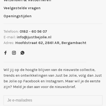
Veelgestelde vragen
Openingstijden
Telefoon:
0182 - 60 56 07
E-mail:
info@justbejolie.nl
Adres:
Hoofdstraat 62, 2861 AR, Bergambacht
Wil jij op de hoogte blijven van de nieuwste collectie,
trends en ontwikkelingen van Just be Jolie, volg dan Just
be Jolie op Facebook en Instagram. Maar wil je de eerste
zijn? Meld je dan aan voor de nieuwsbrief.