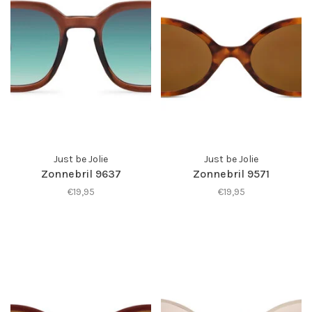
Just be Jolie
Just be Jolie
Zonnebril 9637
Zonnebril 9571
€19,95
€19,95