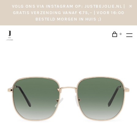
VOLG ONS VIA INSTAGRAM OP: JUSTBEJOLIE.NL |
GRATIS VERZENDING VANAF €75,– | VOOR 16:00
BESTELD MORGEN IN HUIS ;)
0