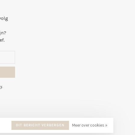
volg
jn?
ef.
y.
DIT BERICHT VERBERGEN
Meer over cookies »