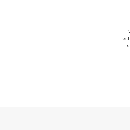
ont
e