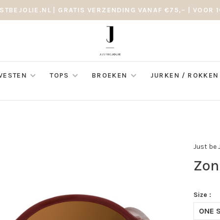
STBEJOLIE.NL | GRATIS VERZENDING VANAF €75,– | VOOR 1
 VESTEN
TOPS
BROEKEN
JURKEN / ROKKEN
Just be 
Zon
Size :
ONE S