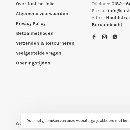
Over Just be Jolie
Telefoon:
0182 - 6
E-mail:
info@just
Algemene voorwaarden
Adres:
Hoofdstraa
Privacy Policy
Bergambacht
Betaalmethoden
Verzenden & Retourneren
Veelgestelde vragen
Openingstijden
Door het gebruiken van onze website, ga je akkoord met het
© Copyright 2026 Just be Jolie
-
Just be Jolie
scores a
8
/
10
out of