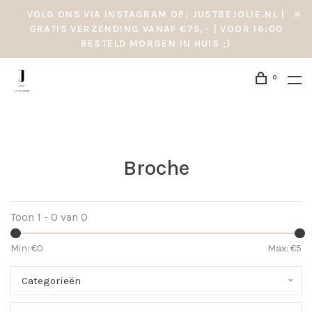
VOLG ONS VIA INSTAGRAM OP: JUSTBEJOLIE.NL |
GRATIS VERZENDING VANAF €75,– | VOOR 16:00
BESTELD MORGEN IN HUIS ;)
0
Broche
Toon 1 - 0 van 0
Min: €
0
Max: €
5
Categorieën