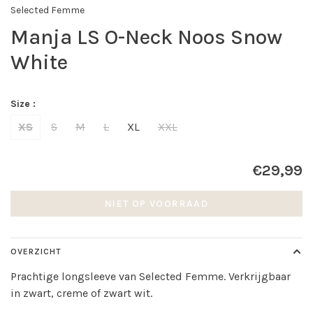
Selected Femme
Manja LS O-Neck Noos Snow
White
Size :
XS
S
M
L
XL
XXL
€29,99
NIET OP VOORRAAD
OVERZICHT
Prachtige longsleeve van Selected Femme. Verkrijgbaar
in zwart, creme of zwart wit.