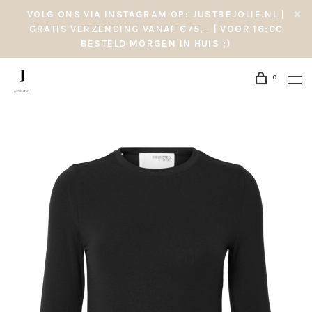
VOLG ONS VIA INSTAGRAM OP: JUSTBEJOLIE.NL |
GRATIS VERZENDING VANAF €75,– | VOOR 16:00
BESTELD MORGEN IN HUIS ;)
0