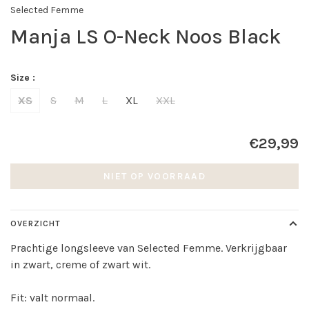
Selected Femme
Manja LS O-Neck Noos Black
Size :
XS
S
M
L
XL
XXL
€29,99
NIET OP VOORRAAD
OVERZICHT
Prachtige longsleeve van Selected Femme. Verkrijgbaar
in zwart, creme of zwart wit.
Fit: valt normaal.