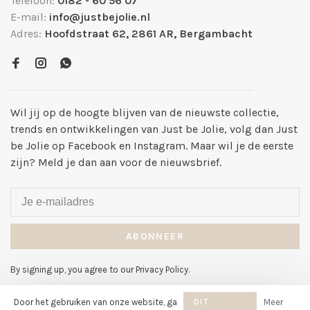
Telefoon:
0182 - 60 56 07
E-mail:
info@justbejolie.nl
Adres:
Hoofdstraat 62, 2861 AR, Bergambacht
Wil jij op de hoogte blijven van de nieuwste collectie,
trends en ontwikkelingen van Just be Jolie, volg dan Just
be Jolie op Facebook en Instagram. Maar wil je de eerste
zijn? Meld je dan aan voor de nieuwsbrief.
ABONNEER
By signing up, you agree to our Privacy Policy.
Door het gebruiken van onze website, ga
DIT
Meer