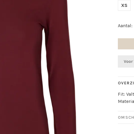
XS
Aantal:
Voor 
OVERZ
Fit: Va
Materia
OMSCH