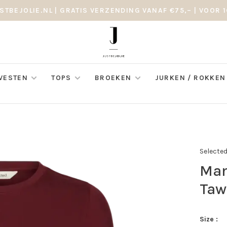
STBEJOLIE.NL | GRATIS VERZENDING VANAF €75,– | VOOR 1
 VESTEN
TOPS
BROEKEN
JURKEN / ROKKEN
Selecte
Man
Taw
Size :