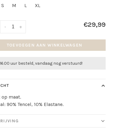
S
M
L
XL
€29,99
-
+
TOEVOEGEN AAN WINKELWAGEN
16.00 uur besteld, vandaag nog verstuurd!
ICHT
lt op maat.
al: 90% Tencel, 10% Elastane.
RIJVING