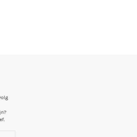
volg
jn?
ef.