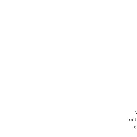
ont
e