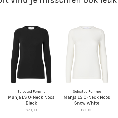
Dit vind je misschien ook leuk
Selected Femme
Selected Femme
Manja LS O-Neck Noos
Manja LS O-Neck Noos
Black
Snow White
€29,99
€29,99