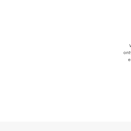
ont
e