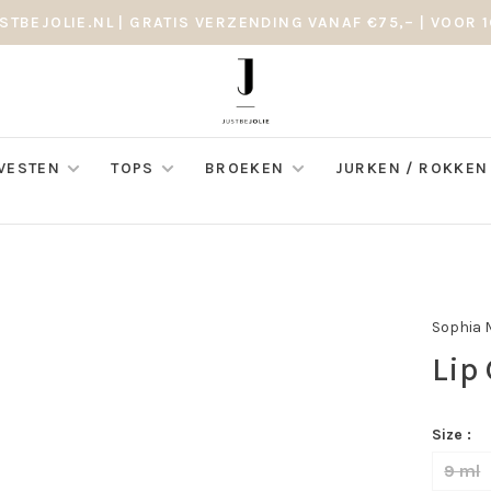
STBEJOLIE.NL | GRATIS VERZENDING VANAF €75,– | VOOR 1
 VESTEN
TOPS
BROEKEN
JURKEN / ROKKEN
Sophia 
Lip
Size :
9 ml