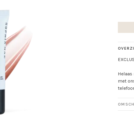
OVERZ
EXCLUS
Helaas 
met ons
telefoo
OMSCH