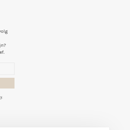
volg
jn?
ef.
y.