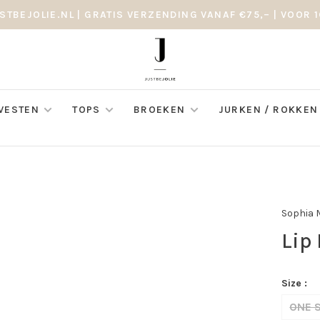
STBEJOLIE.NL | GRATIS VERZENDING VANAF €75,– | VOOR 1
 VESTEN
TOPS
BROEKEN
JURKEN / ROKKEN
Sophia 
Lip
Size :
ONE S