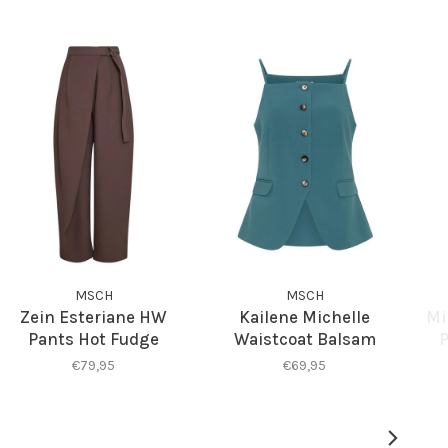
MSCH
MSCH
Zein Esteriane HW
Kailene Michelle
Mi
Pants Hot Fudge
Waistcoat Balsam
P
€79,95
€69,95