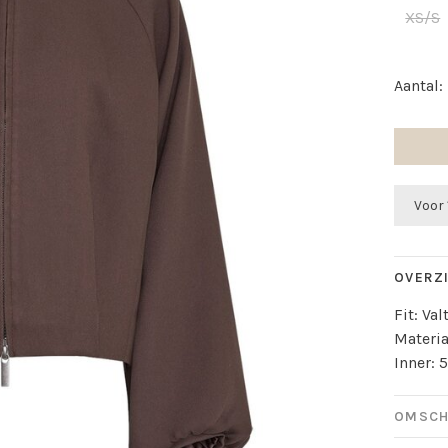
XS/S
Aantal:
Voor 
OVERZ
Fit: Va
Materia
Inner: 
OMSCH