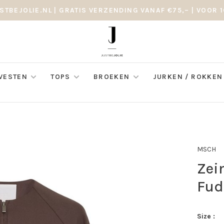
STBEJOLIE.NL | GRATIS VERZENDING VANAF €75,– | VOOR 1
 VESTEN
TOPS
BROEKEN
JURKEN / ROKKEN
MSCH
Zei
Fud
Size :