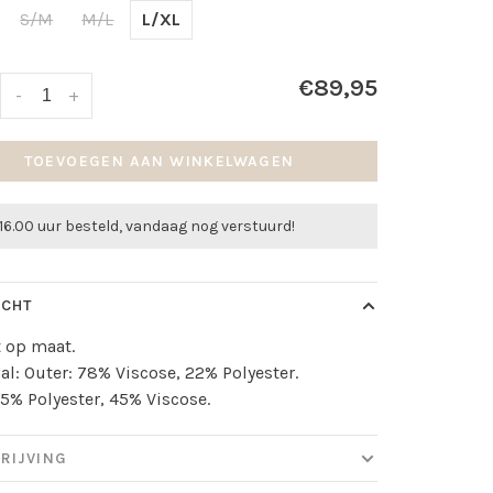
S/M
M/L
L/XL
€89,95
-
+
TOEVOEGEN AAN WINKELWAGEN
16.00 uur besteld, vandaag nog verstuurd!
ICHT
lt op maat.
al: Outer: 78% Viscose, 22% Polyester.
55% Polyester, 45% Viscose.
RIJVING