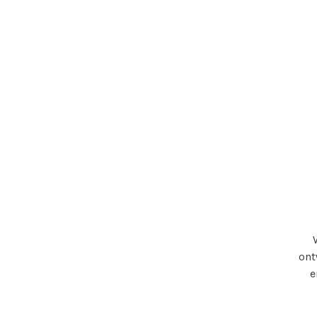
ont
e