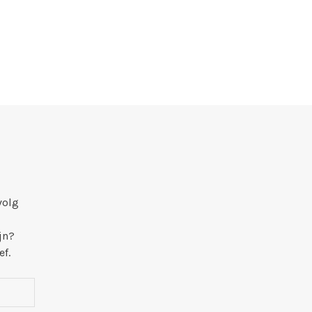
volg
jn?
ef.