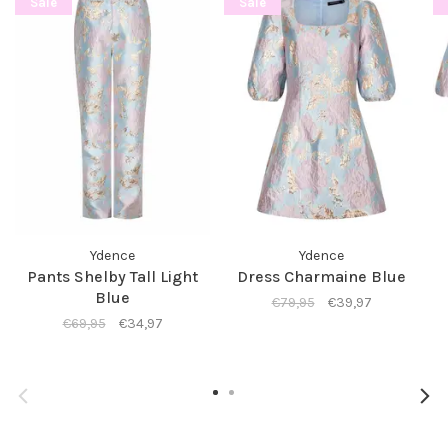
Sale
Sale
Ydence
Ydence
Pants Shelby Tall Light
Dress Charmaine Blue
Blue
€79,95
€39,97
€69,95
€34,97