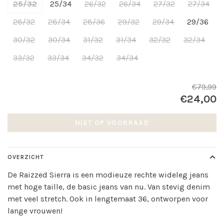
25/32
25/34
26/32
26/34
27/32
27/34
28/32
28/34
28/36
29/32
29/34
29/36
30/32
30/34
31/32
31/34
32/32
32/34
33/32
33/34
34/32
34/34
€79,99
€24,00
NIET OP VOORRAAD
OVERZICHT
De Raizzed Sierra is een modieuze rechte wideleg jeans
met hoge taille, de basic jeans van nu. Van stevig denim
met veel stretch. Ook in lengtemaat 36, ontworpen voor
lange vrouwen!