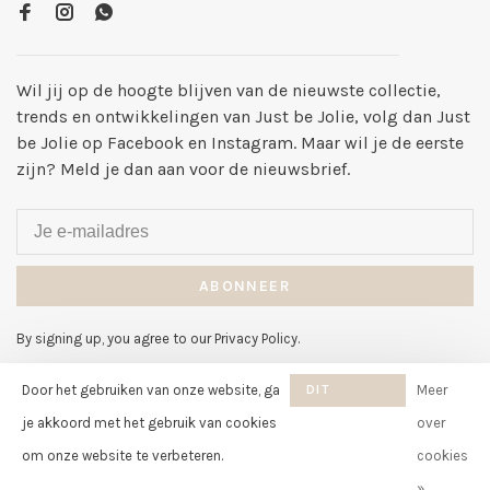
Wil jij op de hoogte blijven van de nieuwste collectie,
trends en ontwikkelingen van Just be Jolie, volg dan Just
be Jolie op Facebook en Instagram. Maar wil je de eerste
zijn? Meld je dan aan voor de nieuwsbrief.
ABONNEER
By signing up, you agree to our Privacy Policy.
Door het gebruiken van onze website, ga
DIT
Meer
BERICHT
je akkoord met het gebruik van cookies
over
VERBERGEN
om onze website te verbeteren.
cookies
© Copyright 2026 Just be Jolie
-
Just be Jolie
scores a
8
/
10
out of
»