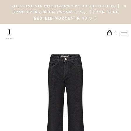
VOLG ONS VIA INSTAGRAM OP: JUSTBEJOLIE.NL |
GRATIS VERZENDING VANAF €75,– | VOOR 16:00
BESTELD MORGEN IN HUIS ;)
0