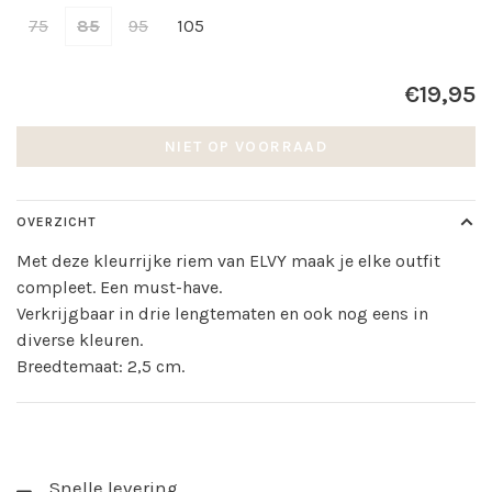
75
85
95
105
€19,95
NIET OP VOORRAAD
OVERZICHT
Met deze kleurrijke riem van ELVY maak je elke outfit
compleet. Een must-have.
Verkrijgbaar in drie lengtematen en ook nog eens in
diverse kleuren.
Breedtemaat: 2,5 cm.
Snelle levering