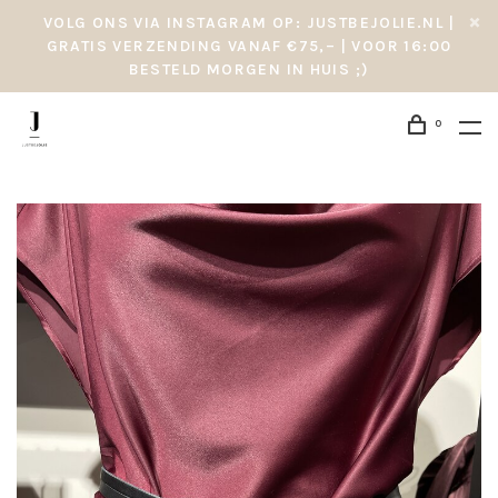
VOLG ONS VIA INSTAGRAM OP: JUSTBEJOLIE.NL |
GRATIS VERZENDING VANAF €75,– | VOOR 16:00
BESTELD MORGEN IN HUIS ;)
0