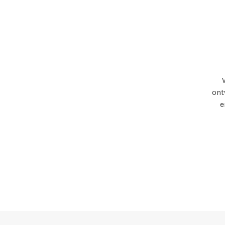
ont
e