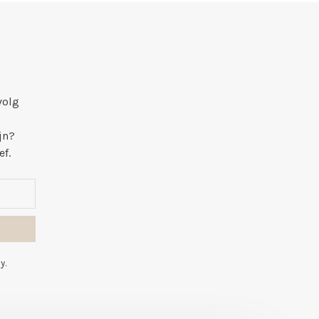
volg
jn?
ef.
y.