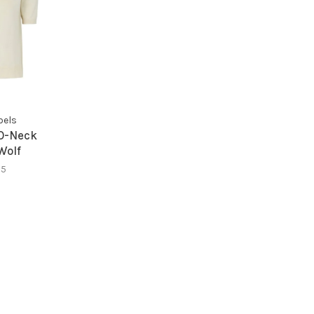
bels
 O-Neck
Wolf
95