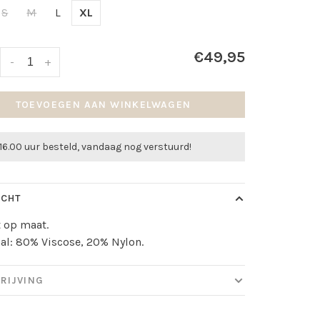
S
M
L
XL
€49,95
-
+
TOEVOEGEN AAN WINKELWAGEN
16.00 uur besteld, vandaag nog verstuurd!
ICHT
lt op maat.
al: 80% Viscose, 20% Nylon.
RIJVING