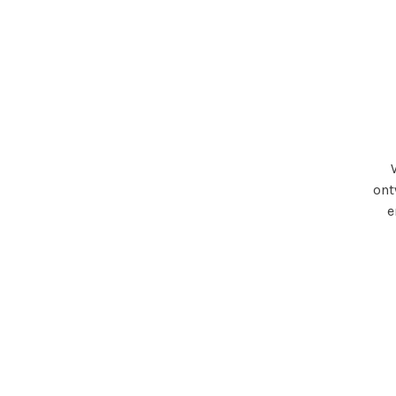
ont
e