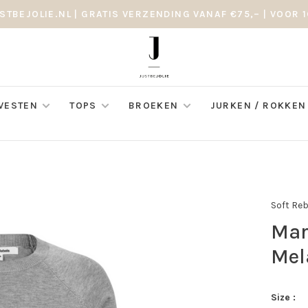
STBEJOLIE.NL | GRATIS VERZENDING VANAF €75,– | VOOR 1
 VESTEN
TOPS
BROEKEN
JURKEN / ROKKEN
Soft Re
Mar
Mel
Size :