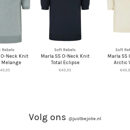
t Rebels
Soft Rebels
Soft Re
 O-Neck Knit
Marla SS O-Neck Knit
Marla SS
 Melange
Total Eclipse
Arctic 
49,95
€49,95
€49,
Volg ons
@
justbejolie.nl