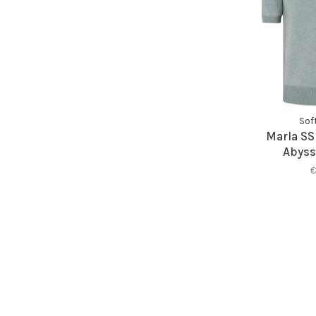
Sof
Marla SS
Abyss
€