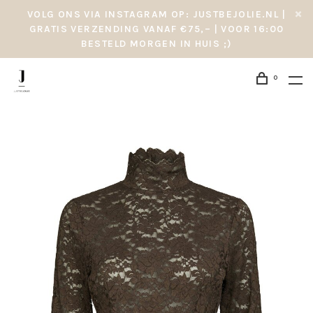
VOLG ONS VIA INSTAGRAM OP: JUSTBEJOLIE.NL |
GRATIS VERZENDING VANAF €75,– | VOOR 16:00
BESTELD MORGEN IN HUIS ;)
0