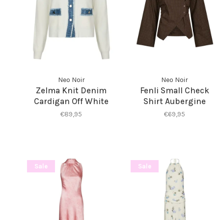
Neo Noir
Neo Noir
Zelma Knit Denim
Fenli Small Check
Cardigan Off White
Shirt Aubergine
€89,95
€69,95
Sale
Sale