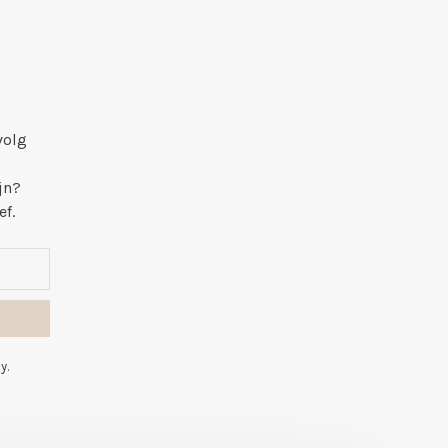
volg
jn?
ef.
y.