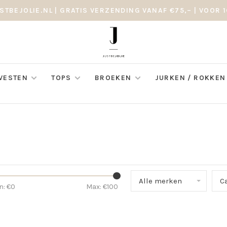
STBEJOLIE.NL | GRATIS VERZENDING VANAF €75,– | VOOR 1
 VESTEN
TOPS
BROEKEN
JURKEN / ROKKEN
Alle merken
C
n: €
0
Max: €
100