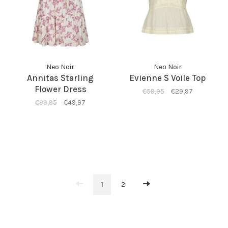
Neo Noir
Neo Noir
Annitas Starling
Evienne S Voile Top
Flower Dress
€59,95
€29,97
€99,95
€49,97
1
2