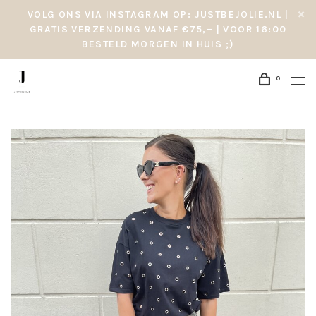
VOLG ONS VIA INSTAGRAM OP: JUSTBEJOLIE.NL |
GRATIS VERZENDING VANAF €75,– | VOOR 16:00
BESTELD MORGEN IN HUIS ;)
0