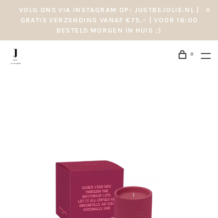
VOLG ONS VIA INSTAGRAM OP: JUSTBEJOLIE.NL |
GRATIS VERZENDING VANAF €75,– | VOOR 16:00
BESTELD MORGEN IN HUIS ;)
0