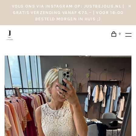
VOLG ONS VIA INSTAGRAM OP: JUSTBEJOLIE.NL |
GRATIS VERZENDING VANAF €75,– | VOOR 16:00
BESTELD MORGEN IN HUIS ;)
0