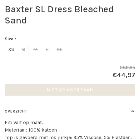
Baxter SL Dress Bleached
Sand
Size :
XS
S
M
L
XL
€89,95
€44,97
NIET OP VOORRAAD
OVERZICHT
Fit: Valt op maat.
Materiaal: 100% katoen
Top is gevoerd met los jurkje: 95% Viscose, 5% Elastaan.