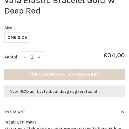
Vala Elastic Bracelet Gold W
Deep Red
Size :
ONE SIZE
€34,00
Aantal:
-
+
TOEVOEGEN AAN WINKELWAGEN
Voor 16.00 uur besteld, vandaag nog verstuurd!
OVERZICHT
Maat: Eén maat
Materiaal: Zinklegering met marmersteen in hars. Nikkel