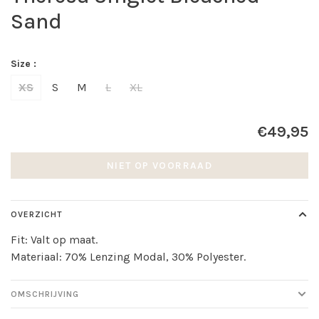
Sand
Size :
XS
S
M
L
XL
€49,95
NIET OP VOORRAAD
OVERZICHT
Fit: Valt op maat.
Materiaal: 70% Lenzing Modal, 30% Polyester.
OMSCHRIJVING