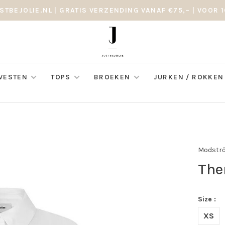
STBEJOLIE.NL | GRATIS VERZENDING VANAF €75,– | VOOR 1
 VESTEN
TOPS
BROEKEN
JURKEN / ROKKEN
Modstr
The
Size :
XS