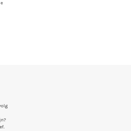
de
volg
jn?
ef.