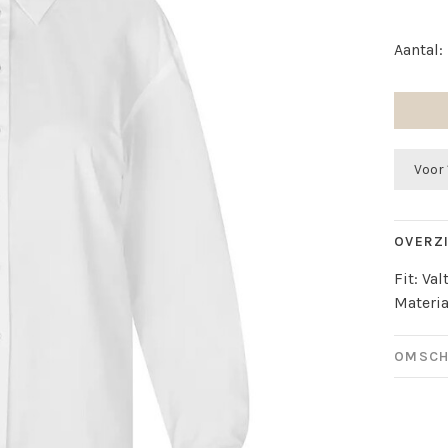
Aantal:
Voor 
OVERZ
Fit: Va
Materia
OMSCH