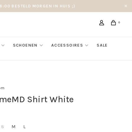
6:00 BESTELD MORGEN IN HUIS ;)
0
SCHOENEN
ACCESSOIRES
SALE
öm
meMD Shirt White
S
M
L