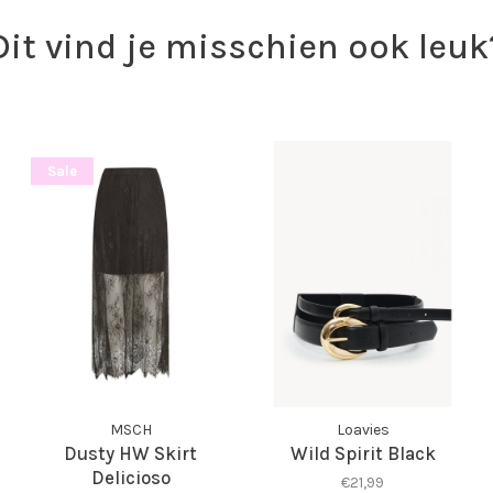
Dit vind je misschien ook leuk
Sale
MSCH
Loavies
Dusty HW Skirt
Wild Spirit Black
Delicioso
€21,99