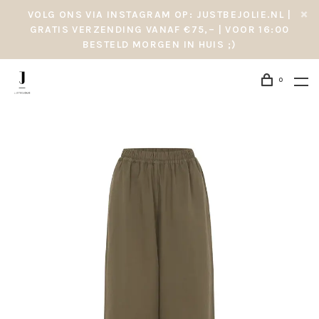
VOLG ONS VIA INSTAGRAM OP: JUSTBEJOLIE.NL |
GRATIS VERZENDING VANAF €75,– | VOOR 16:00
BESTELD MORGEN IN HUIS ;)
0