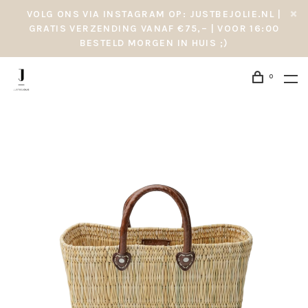
VOLG ONS VIA INSTAGRAM OP: JUSTBEJOLIE.NL |
GRATIS VERZENDING VANAF €75,– | VOOR 16:00
BESTELD MORGEN IN HUIS ;)
0