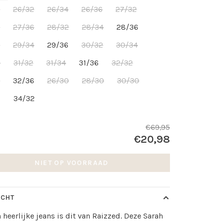
6
26/32
26/34
26/36
27/32
4
27/36
28/32
28/34
28/36
2
29/34
29/36
30/32
30/34
6
31/32
31/34
31/36
32/32
4
32/36
26/30
28/30
30/30
0
34/32
€69,95
€20,98
NIET OP VOORRAAD
ICHT
 heerlijke jeans is dit van Raizzed. Deze Sarah