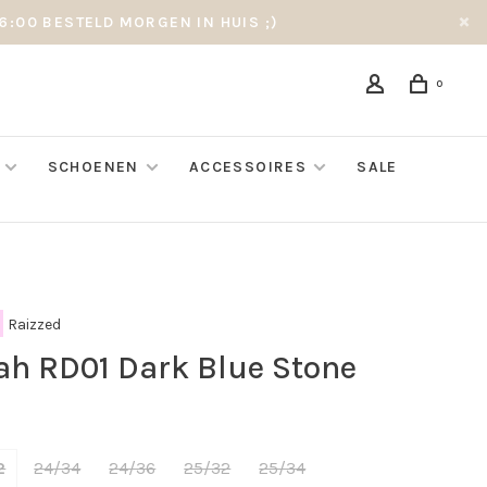
6:00 BESTELD MORGEN IN HUIS ;)
0
SCHOENEN
ACCESSOIRES
SALE
Raizzed
ah RD01 Dark Blue Stone
2
24/34
24/36
25/32
25/34