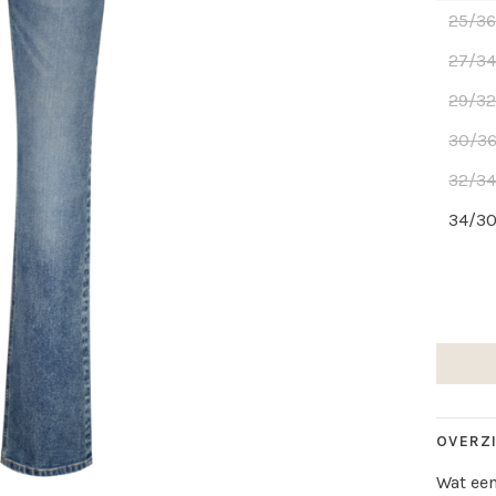
25/3
27/3
29/3
30/3
32/3
34/3
OVERZ
Wat een