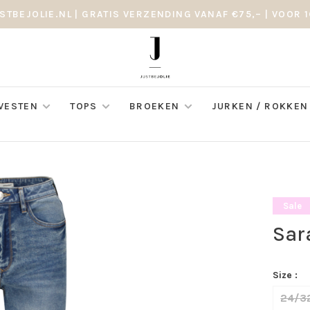
STBEJOLIE.NL | GRATIS VERZENDING VANAF €75,– | VOOR 1
 VESTEN
TOPS
BROEKEN
JURKEN / ROKKEN
Sale
Sar
Size :
24/3