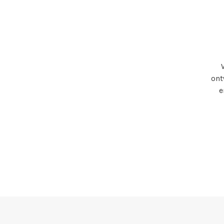
ont
e