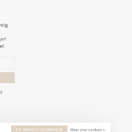
volg
jn?
ef.
y.
DIT BERICHT VERBERGEN
Meer over cookies »