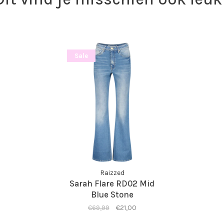
Sale
Raizzed
Sarah Flare RD02 Mid
Blue Stone
€69,99
€21,00