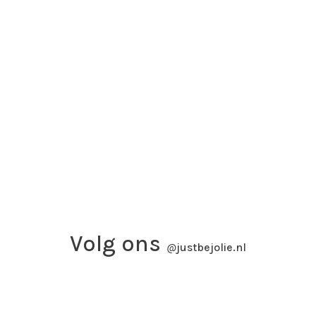
Volg ons
@
justbejolie.nl