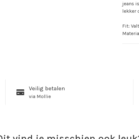
jeans i
lekker 
Fit: Va
Materia
Veilig betalen
via Mollie
Dit vind je misschien ook leuk