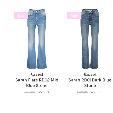
Sale
Sale
Raizzed
Raizzed
Sarah Flare RD02 Mid
Sarah RD01 Dark Blue
Blue Stone
Stone
€69,99
€21,00
€69,95
€20,98