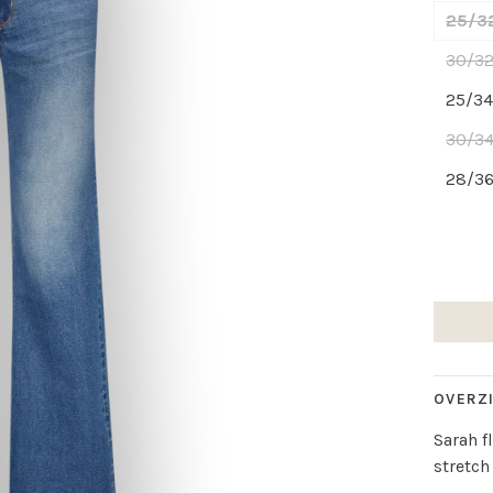
25/3
30/3
25/3
30/3
28/3
OVERZ
Sarah f
stretch