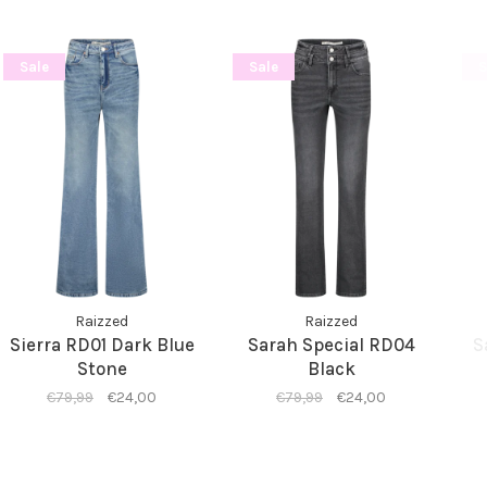
Sale
Sale
S
Raizzed
Raizzed
Sierra RD01 Dark Blue
Sarah Special RD04
S
Stone
Black
€79,99
€24,00
€79,99
€24,00