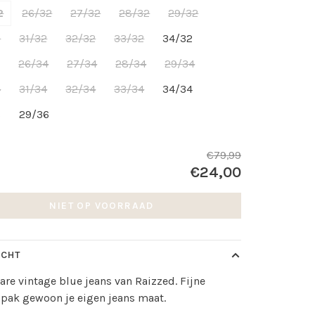
2
26/32
27/32
28/32
29/32
2
31/32
32/32
33/32
34/32
4
26/34
27/34
28/34
29/34
4
31/34
32/34
33/34
34/34
6
29/36
€79,99
€24,00
NIET OP VOORRAAD
ICHT
lare vintage blue jeans van Raizzed. Fijne
 pak gewoon je eigen jeans maat.