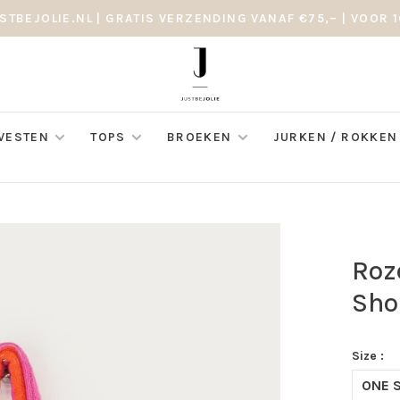
STBEJOLIE.NL | GRATIS VERZENDING VANAF €75,– | VOOR 1
 VESTEN
TOPS
BROEKEN
JURKEN / ROKKEN
Roz
Sho
Size :
ONE S