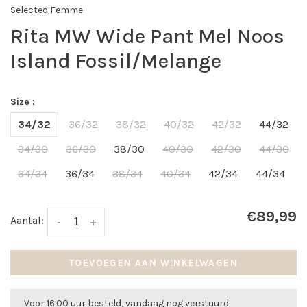
Selected Femme
Rita MW Wide Pant Mel Noos
Island Fossil/Melange
Size :
34/32
36/32
38/32
40/32
42/32
44/32
34/30
36/30
38/30
40/30
42/30
44/30
34/34
36/34
38/34
40/34
42/34
44/34
€89,99
Aantal:
-
+
TOEVOEGEN AAN WINKELWAGEN
Voor 16.00 uur besteld, vandaag nog verstuurd!