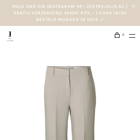
VOLG ONS VIA INSTAGRAM OP: JUSTBEJOLIE.NL |
GRATIS VERZENDING VANAF €75,– | VOOR 16:00
BESTELD MORGEN IN HUIS ;)
0