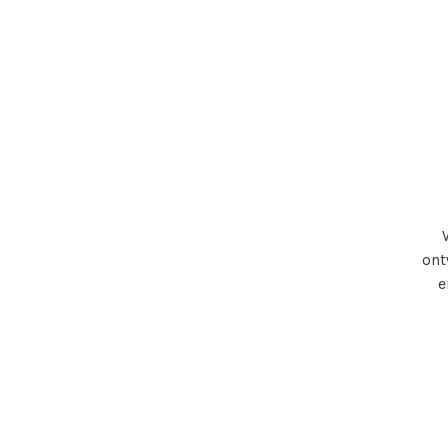
ont
e