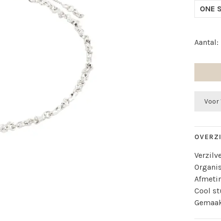
ONE S
Aantal:
Voor 
OVERZ
Verzilv
Organis
Afmeti
Cool st
Gemaak