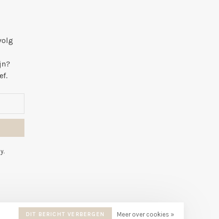
volg
jn?
ef.
y.
DIT BERICHT VERBERGEN
Meer over cookies »