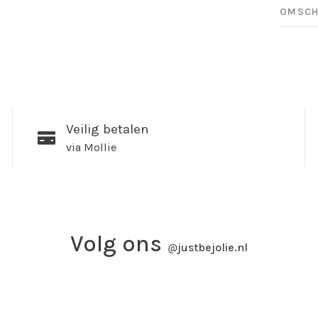
OMSCH
Veilig betalen
via Mollie
Volg ons
@
justbejolie.nl