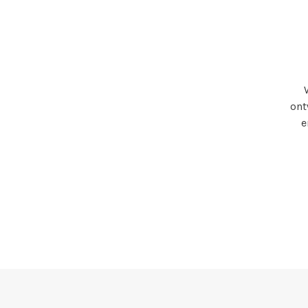
ont
e