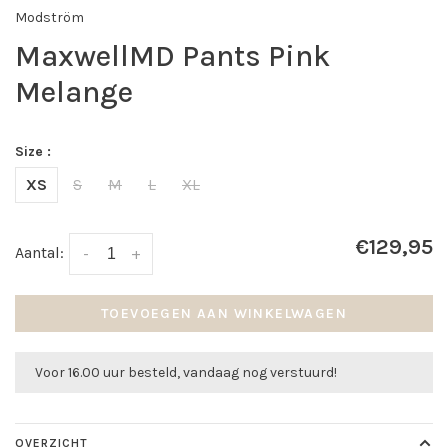
Modström
MaxwellMD Pants Pink
Melange
Size :
XS
S
M
L
XL
€129,95
Aantal:
-
+
TOEVOEGEN AAN WINKELWAGEN
Voor 16.00 uur besteld, vandaag nog verstuurd!
OVERZICHT