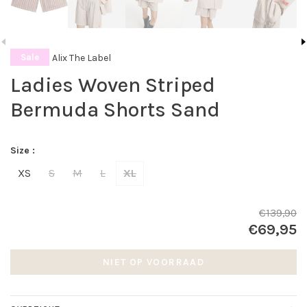
Alix The Label
Sale
Ladies Woven Striped
Bermuda Shorts Sand
Size :
XS
S
M
L
XL
€139,90
€69,95
NIET OP VOORRAAD