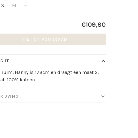
S
M
L
€109,90
NIET OP VOORRAAD
ICHT
lt ruim. Hanny is 178cm en draagt een maat S.
al: 100% katoen.
RIJVING