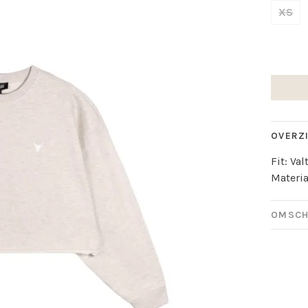
XS
OVERZ
Fit: Va
Materia
OMSCH