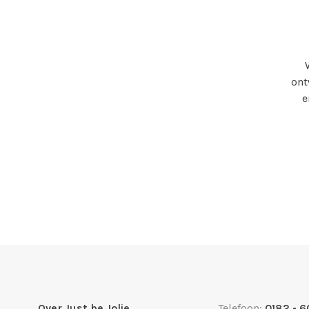
ont
e
Over Just be Jolie
Telefoon:
0182 - 6