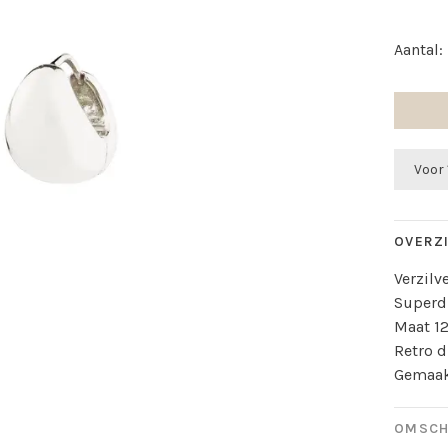
Aantal:
Voor 
OVERZ
Verzilv
Superd
Maat 1
Retro 
Gemaak
OMSCH