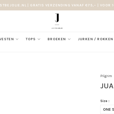
STBEJOLIE.NL | GRATIS VERZENDING VANAF €75,– | VOOR 1
 VESTEN
TOPS
BROEKEN
JURKEN / ROKKEN
Pilgrim
JUA
Size :
ONE S