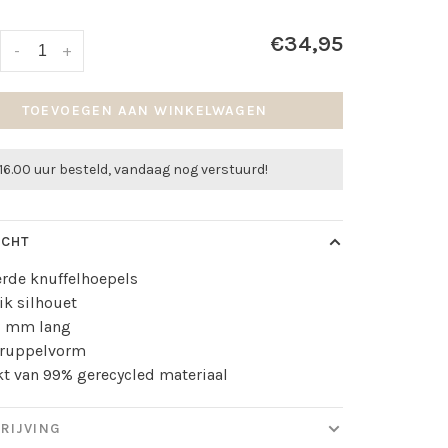
€34,95
-
+
TOEVOEGEN AAN WINKELWAGEN
16.00 uur besteld, vandaag nog verstuurd!
ICHT
erde knuffelhoepels
ik silhouet
2 mm lang
druppelvorm
t van 99% gerecycled materiaal
RIJVING