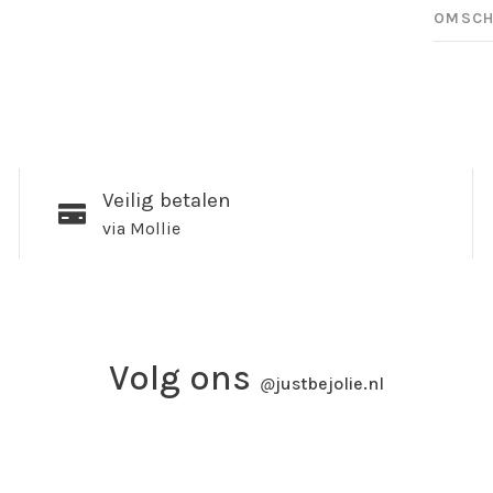
OMSCH
Veilig betalen
via Mollie
Volg ons
@
justbejolie.nl