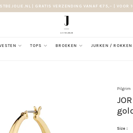
STBEJOLIE.NL | GRATIS VERZENDING VANAF €75,– | VOOR 1
 VESTEN
TOPS
BROEKEN
JURKEN / ROKKEN
Pilgrim
JOR
gol
Size :