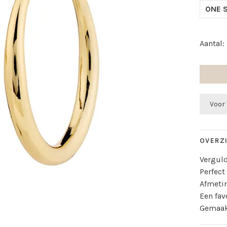
ONE S
Aantal:
Voor 
OVERZ
Vergul
Perfect
Afmeti
Een fav
Gemaak