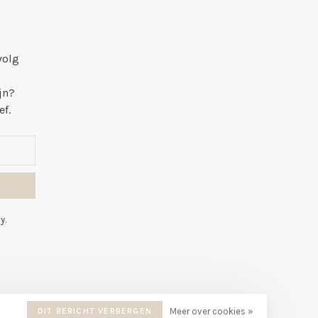
volg
jn?
ef.
y.
DIT BERICHT VERBERGEN
Meer over cookies »