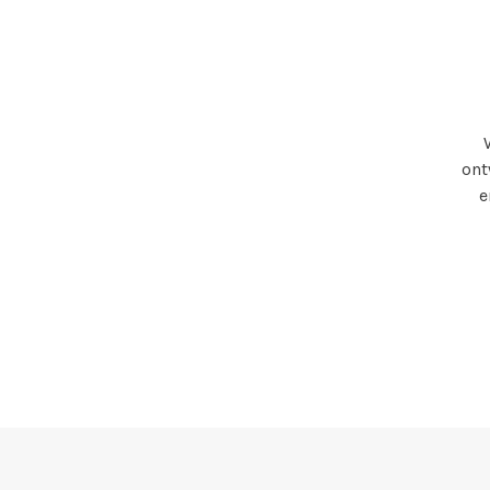
ont
e