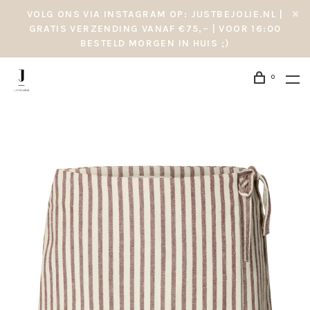
VOLG ONS VIA INSTAGRAM OP: JUSTBEJOLIE.NL |
GRATIS VERZENDING VANAF €75,– | VOOR 16:00
BESTELD MORGEN IN HUIS ;)
0